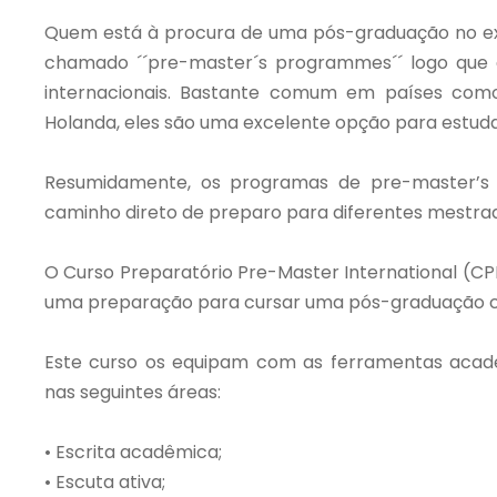
Quem está à procura de uma pós-graduação no ext
chamado ´´pre-master´s programmes´´ logo que d
internacionais. Bastante comum em países como 
Holanda, eles são uma excelente opção para estuda
Resumidamente, os programas de pre-master’s 
caminho direto de preparo para diferentes mestrad
O Curso Preparatório Pre-Master International (CPP
uma preparação para cursar uma pós-graduação com
Este curso os equipam com as ferramentas acadê
nas seguintes áreas:
• Escrita acadêmica;
• Escuta ativa;