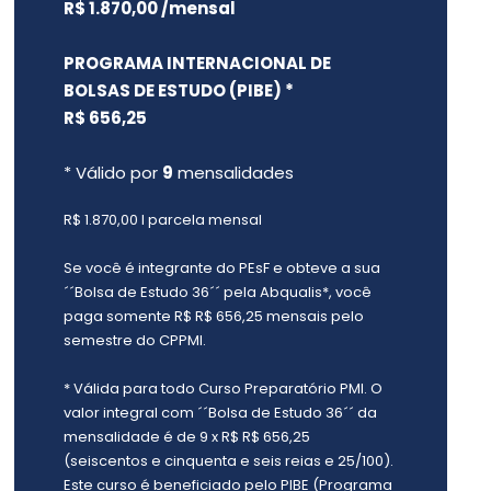
R$ 1.870,00 /mensal
PROGRAMA INTERNACIONAL DE
BOLSAS DE ESTUDO (PIBE) *
R$ 656,25
* Válido por
9
mensalidades
R$ 1.870,00 I parcela mensal
Se você é integrante do PEsF e obteve a sua
´´Bolsa de Estudo 36´´ pela Abqualis*, você
paga somente R$ R$ 656,25 mensais pelo
semestre do CPPMI.
* Válida para todo Curso Preparatório PMI. O
valor integral com ´´Bolsa de Estudo 36´´ da
mensalidade é de 9 x R$ R$ 656,25
(seiscentos e cinquenta e seis reias e 25/100).
Este curso é beneficiado pelo PIBE (Programa