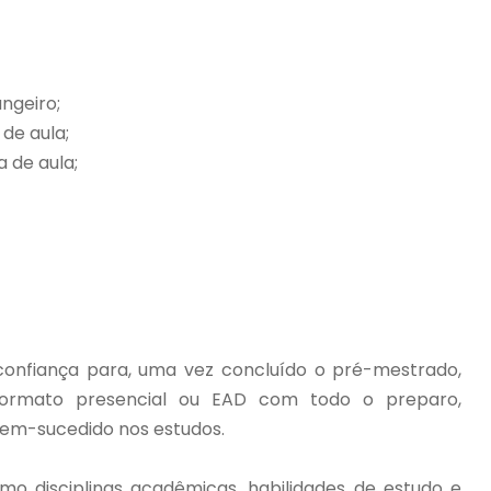
ngeiro;
de aula;
 de aula;
confiança para, uma vez concluído o pré-mestrado,
ormato presencial ou EAD com todo o preparo,
bem-sucedido nos estudos.
o disciplinas acadêmicas, habilidades de estudo e